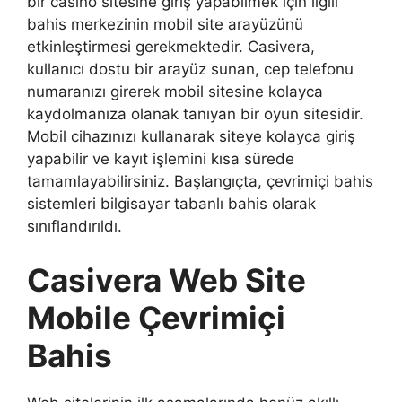
bir casino sitesine giriş yapabilmek için ilgili
bahis merkezinin mobil site arayüzünü
etkinleştirmesi gerekmektedir. Casivera,
kullanıcı dostu bir arayüz sunan, cep telefonu
numaranızı girerek mobil sitesine kolayca
kaydolmanıza olanak tanıyan bir oyun sitesidir.
Mobil cihazınızı kullanarak siteye kolayca giriş
yapabilir ve kayıt işlemini kısa sürede
tamamlayabilirsiniz. Başlangıçta, çevrimiçi bahis
sistemleri bilgisayar tabanlı bahis olarak
sınıflandırıldı.
Casivera Web Site
Mobile Çevrimiçi
Bahis