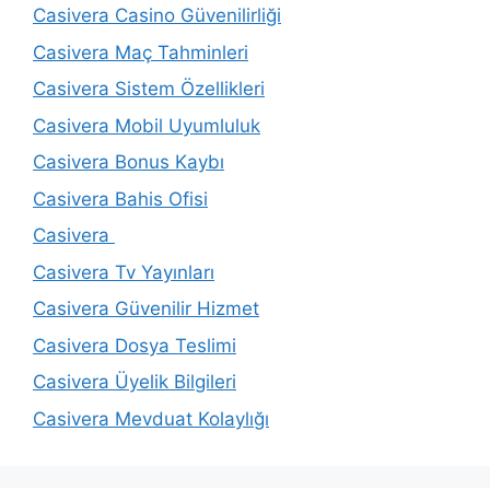
Casivera Casino Güvenilirliği
Casivera Maç Tahminleri
Casivera Sistem Özellikleri
Casivera Mobil Uyumluluk
Casivera Bonus Kaybı
Casivera Bahis Ofisi
Casivera
Casivera Tv Yayınları
Casivera Güvenilir Hizmet
Casivera Dosya Teslimi
Casivera Üyelik Bilgileri
Casivera Mevduat Kolaylığı