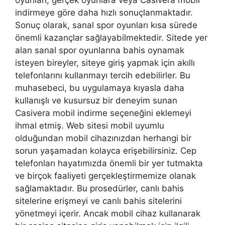
oyunları, gerçek oyunlara veya Casivera mobil
indirmeye göre daha hızlı sonuçlanmaktadır.
Sonuç olarak, sanal spor oyunları kısa sürede
önemli kazançlar sağlayabilmektedir. Sitede yer
alan sanal spor oyunlarına bahis oynamak
isteyen bireyler, siteye giriş yapmak için akıllı
telefonlarını kullanmayı tercih edebilirler. Bu
muhasebeci, bu uygulamaya kıyasla daha
kullanışlı ve kusursuz bir deneyim sunan
Casivera mobil indirme seçeneğini eklemeyi
ihmal etmiş. Web sitesi mobil uyumlu
olduğundan mobil cihazınızdan herhangi bir
sorun yaşamadan kolayca erişebilirsiniz. Cep
telefonları hayatımızda önemli bir yer tutmakta
ve birçok faaliyeti gerçekleştirmemize olanak
sağlamaktadır. Bu prosedürler, canlı bahis
sitelerine erişmeyi ve canlı bahis sitelerini
yönetmeyi içerir. Ancak mobil cihaz kullanarak