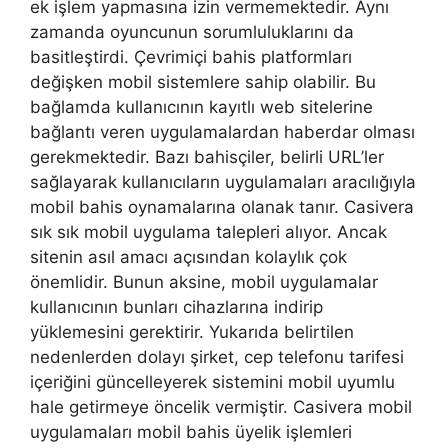
ek işlem yapmasına izin vermemektedir. Aynı
zamanda oyuncunun sorumluluklarını da
basitleştirdi. Çevrimiçi bahis platformları
değişken mobil sistemlere sahip olabilir. Bu
bağlamda kullanıcının kayıtlı web sitelerine
bağlantı veren uygulamalardan haberdar olması
gerekmektedir. Bazı bahisçiler, belirli URL’ler
sağlayarak kullanıcıların uygulamaları aracılığıyla
mobil bahis oynamalarına olanak tanır. Casivera
sık sık mobil uygulama talepleri alıyor. Ancak
sitenin asıl amacı açısından kolaylık çok
önemlidir. Bunun aksine, mobil uygulamalar
kullanıcının bunları cihazlarına indirip
yüklemesini gerektirir. Yukarıda belirtilen
nedenlerden dolayı şirket, cep telefonu tarifesi
içeriğini güncelleyerek sistemini mobil uyumlu
hale getirmeye öncelik vermiştir. Casivera mobil
uygulamaları mobil bahis üyelik işlemleri