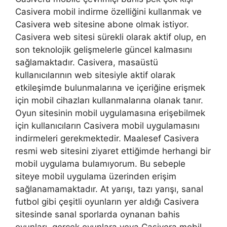
Casivera mobil indirme özelliğini kullanmak ve
Casivera web sitesine abone olmak istiyor.
Casivera web sitesi sürekli olarak aktif olup, en
son teknolojik gelişmelerle güncel kalmasını
sağlamaktadır. Casivera, masaüstü
kullanıcılarının web sitesiyle aktif olarak
etkileşimde bulunmalarına ve içeriğine erişmek
için mobil cihazları kullanmalarına olanak tanır.
Oyun sitesinin mobil uygulamasına erişebilmek
için kullanıcıların Casivera mobil uygulamasını
indirmeleri gerekmektedir. Maalesef Casivera
resmi web sitesini ziyaret ettiğimde herhangi bir
mobil uygulama bulamıyorum. Bu sebeple
siteye mobil uygulama üzerinden erişim
sağlanamamaktadır. At yarışı, tazı yarışı, sanal
futbol gibi çeşitli oyunların yer aldığı Casivera
sitesinde sanal sporlarda oynanan bahis