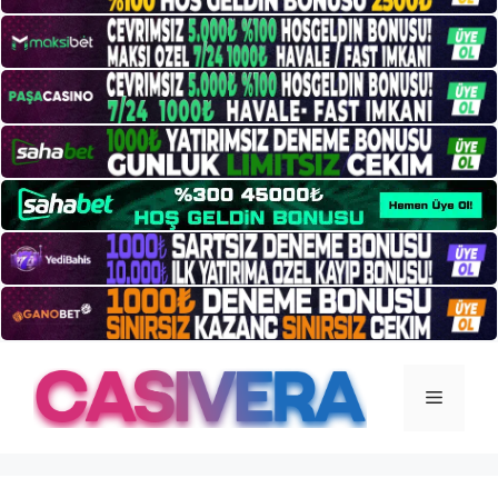
İçeriğe
atla
Menü