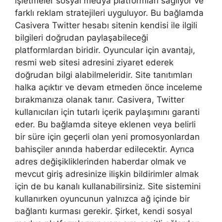
işletmeler sosyal medya platformları sağlıyor ve
farklı reklam stratejileri uyguluyor. Bu bağlamda
Casivera Twitter hesabı sitenin kendisi ile ilgili
bilgileri doğrudan paylaşabileceği
platformlardan biridir. Oyuncular için avantajı,
resmi web sitesi adresini ziyaret ederek
doğrudan bilgi alabilmeleridir. Site tanıtımları
halka açıktır ve devam etmeden önce inceleme
bırakmanıza olanak tanır. Casivera, Twitter
kullanıcıları için tutarlı içerik paylaşımını garanti
eder. Bu bağlamda siteye eklenen veya belirli
bir süre için geçerli olan yeni promosyonlardan
bahisçiler anında haberdar edilecektir. Ayrıca
adres değişikliklerinden haberdar olmak ve
mevcut giriş adresinize ilişkin bildirimler almak
için de bu kanalı kullanabilirsiniz. Site sistemini
kullanırken oyuncunun yalnızca ağ içinde bir
bağlantı kurması gerekir. Şirket, kendi sosyal