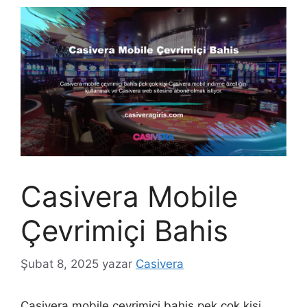
Casivera Mobile
Çevrimiçi Bahis
Şubat 8, 2025
yazar
Casivera
Casivera mobile çevrimiçi bahis pek çok kişi