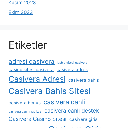
Kasım 2023
Ekim 2023
Etiketler
adresi casivera
bahis sitesi casivera
casino sitesi casivera
casivera adres
Casivera Adresi
casivera bahis
Casivera Bahis Sitesi
casivera canli
casivera bonus
casivera canlı destek
casivera canli maç izle
Casivera Casino Sitesi
casivera girisi