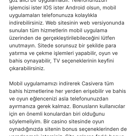
işlemcisi ister IOS ister Android olsun, mobil
uygulamaları telefonunuza kolaylıkla
indirebilirsiniz. Web sitesinin web versiyonunda
sunulan tüm hizmetlerin mobil uygulama
üzerinden de gerçekleştirilebileceğini lütfen
unutmayın. Sitede sorunsuz bir şekilde para
yatırma ve çekme işlemleri yapabilir, oyun ve
bahis oynayabilir, TV seçeneklerinin keyfini
çıkarabilirsiniz.
Mobil uygulamamızı indirerek Casivera tüm
bahis hizmetlerine her yerden erişebilir ve bahis
ve oyun eğlencenizi asla telefonunuzdan
ayırmanıza gerek kalmaz. Bonusların kullanıcılar
için en önemli konulardan biri olduğunu
söylemeliyim. Bir casino sitesinde oyun
oynadığınızda sitenin bonus seçeneklerinden de