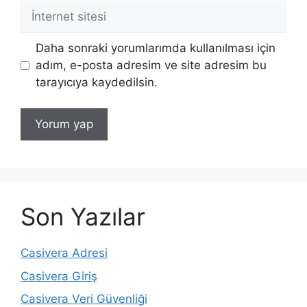
İnternet
sitesi
Daha sonraki yorumlarımda kullanılması için
adım, e-posta adresim ve site adresim bu
tarayıcıya kaydedilsin.
Son Yazılar
Casivera Adresi
Casivera Giriş
Casivera Veri Güvenliği