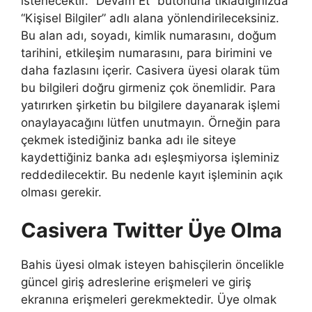
istenecektir. “Devam Et” butonuna tıkladığınızda
“Kişisel Bilgiler” adlı alana yönlendirileceksiniz.
Bu alan adı, soyadı, kimlik numarasını, doğum
tarihini, etkileşim numarasını, para birimini ve
daha fazlasını içerir. Casivera üyesi olarak tüm
bu bilgileri doğru girmeniz çok önemlidir. Para
yatırırken şirketin bu bilgilere dayanarak işlemi
onaylayacağını lütfen unutmayın. Örneğin para
çekmek istediğiniz banka adı ile siteye
kaydettiğiniz banka adı eşleşmiyorsa işleminiz
reddedilecektir. Bu nedenle kayıt işleminin açık
olması gerekir.
Casivera Twitter Üye Olma
Bahis üyesi olmak isteyen bahisçilerin öncelikle
güncel giriş adreslerine erişmeleri ve giriş
ekranına erişmeleri gerekmektedir. Üye olmak