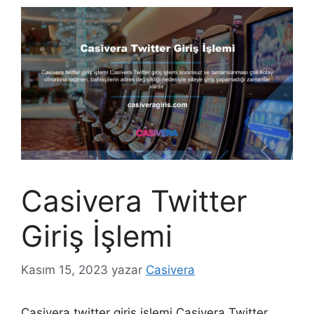
Casivera Twitter
Giriş İşlemi
Kasım 15, 2023
yazar
Casivera
Casivera twitter giriş işlemi Casivera Twitter