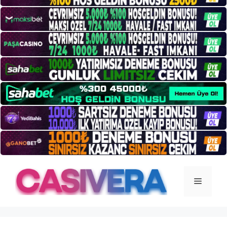
İçeriğe
atla
Menü