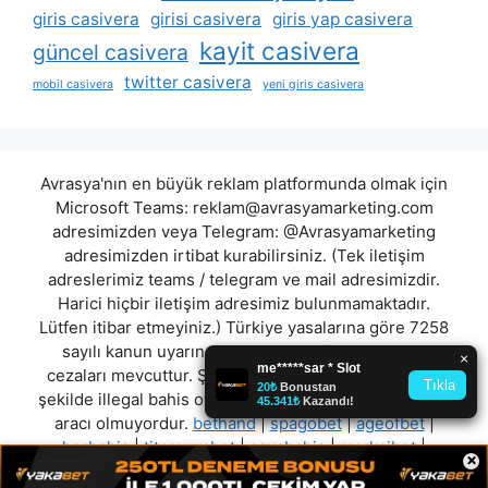
giris casivera
girisi casivera
giris yap casivera
kayit casivera
güncel casivera
twitter casivera
mobil casivera
yeni giris casivera
Avrasya'nın en büyük reklam platformunda olmak için
Microsoft Teams:
reklam@avrasyamarketing.com
adresimizden veya Telegram: @Avrasyamarketing
adresimizden irtibat kurabilirsiniz. (Tek iletişim
adreslerimiz teams / telegram ve mail adresimizdir.
Harici hiçbir iletişim adresimiz bulunmamaktadır.
Lütfen itibar etmeyiniz.) Türkiye yasalarına göre 7258
sayılı kanun uyarınca yasa dışı bahis oynamanın
cezaları mevcuttur. Şu an bulunduğunuz site hiç bir
şekilde illegal bahis oyunları oynatmıyor ve oynamaya
aracı olmuyordur.
bethand
|
spagobet
|
ageofbet
|
herbahis
|
titanyumbet
|
asyabahis
|
markajbet
|
×
yaltabet