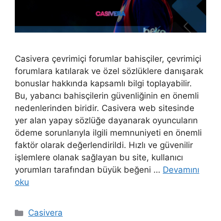
Casivera çevrimiçi forumlar bahisçiler, çevrimiçi
forumlara katılarak ve özel sözlüklere danışarak
bonuslar hakkında kapsamlı bilgi toplayabilir.
Bu, yabancı bahisçilerin güvenliğinin en önemli
nedenlerinden biridir. Casivera web sitesinde
yer alan yapay sözlüğe dayanarak oyuncuların
ödeme sorunlarıyla ilgili memnuniyeti en önemli
faktör olarak değerlendirildi. Hızlı ve güvenilir
işlemlere olanak sağlayan bu site, kullanıcı
yorumları tarafından büyük beğeni …
Devamını
oku
Kategoriler
Casivera