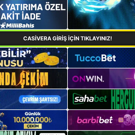
CASİVERA GİRİŞ İÇİN TIKLAYINIZ!