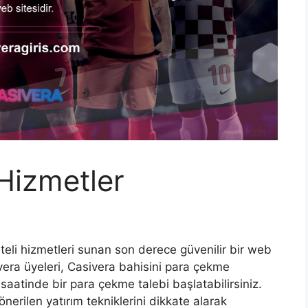
 Hizmetler
iteli hizmetleri sunan son derece güvenilir bir web
vera üyeleri, Casivera bahisini para çekme
saatinde bir para çekme talebi başlatabilirsiniz.
nerilen yatırım tekniklerini dikkate alarak