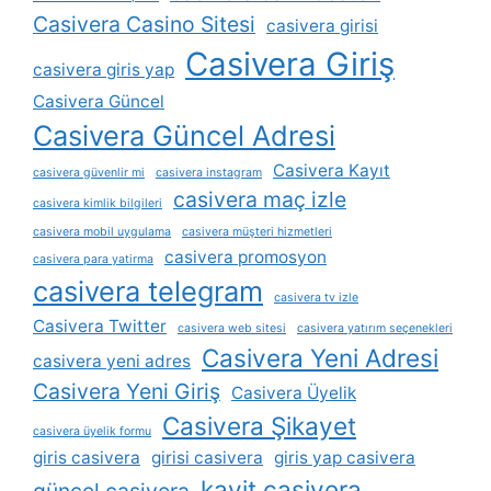
Casivera Casino Sitesi
casivera girisi
Casivera Giriş
casivera giris yap
Casivera Güncel
Casivera Güncel Adresi
Casivera Kayıt
casivera güvenlir mi
casivera instagram
casivera maç izle
casivera kimlik bilgileri
casivera mobil uygulama
casivera müşteri hizmetleri
casivera promosyon
casivera para yatirma
casivera telegram
casivera tv izle
Casivera Twitter
casivera web sitesi
casivera yatırım seçenekleri
Casivera Yeni Adresi
casivera yeni adres
Casivera Yeni Giriş
Casivera Üyelik
Casivera Şikayet
casivera üyelik formu
giris casivera
girisi casivera
giris yap casivera
kayit casivera
güncel casivera