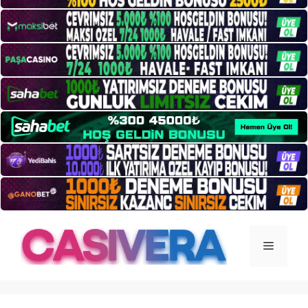
İçeriğe
atla
Menü