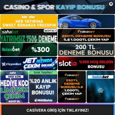
×
CASİVERA GİRİŞ İÇİN TIKLAYINIZ!