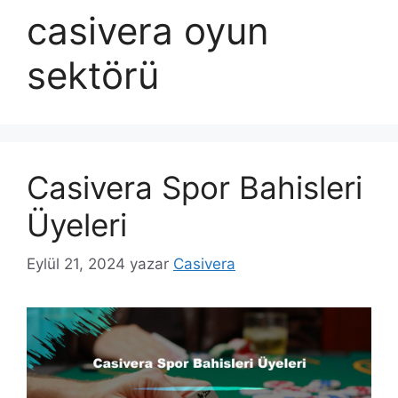
casivera oyun
sektörü
Casivera Spor Bahisleri
Üyeleri
Eylül 21, 2024
yazar
Casivera