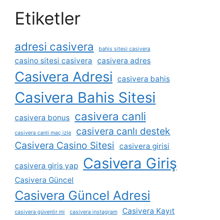
Etiketler
adresi casivera
bahis sitesi casivera
casino sitesi casivera
casivera adres
Casivera Adresi
casivera bahis
Casivera Bahis Sitesi
casivera canli
casivera bonus
casivera canlı destek
casivera canli maç izle
Casivera Casino Sitesi
casivera girisi
Casivera Giriş
casivera giris yap
Casivera Güncel
Casivera Güncel Adresi
Casivera Kayıt
casivera güvenlir mi
casivera instagram