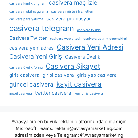
casivera maç izle
casivera kimlik bilgileri
casivera mobil uygulama
casivera müşteri hizmetleri
casivera promosyon
casivera para yatirma
casivera telegram
casivera tv izle
Casivera Twitter
casivera web sitesi
casivera yatırım seçenekleri
Casivera Yeni Adresi
casivera yeni adres
Casivera Yeni Giriş
Casivera Üyelik
Casivera Şikayet
casivera üyelik formu
giris casivera
girisi casivera
giris yap casivera
kayit casivera
güncel casivera
twitter casivera
mobil casivera
yeni giris casivera
Avrasya'nın en büyük reklam platformunda olmak için
Microsoft Teams:
reklam@avrasyamarketing.com
adresimizden veya Telegram: @Avrasyamarketing