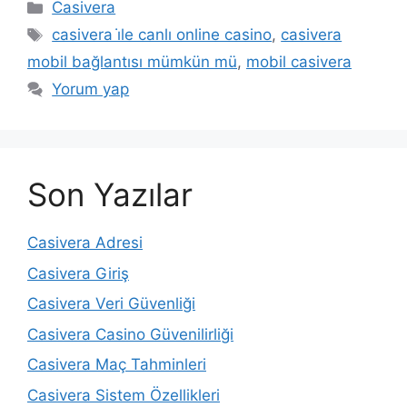
Kategoriler
Casivera
Etiketler
casivera i̇le canlı online casino
,
casivera
mobil bağlantısı mümkün mü
,
mobil casivera
Yorum yap
Son Yazılar
Casivera Adresi
Casivera Giriş
Casivera Veri Güvenliği
Casivera Casino Güvenilirliği
Casivera Maç Tahminleri
Casivera Sistem Özellikleri