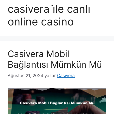
casivera i̇le canlı
online casino
Casivera Mobil
Bağlantısı Mümkün Mü
Ağustos 21, 2024
yazar
Casivera