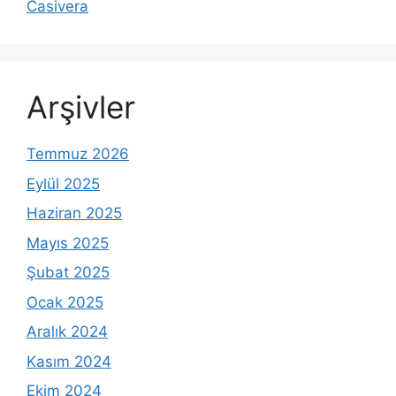
Casivera
Arşivler
Temmuz 2026
Eylül 2025
Haziran 2025
Mayıs 2025
Şubat 2025
Ocak 2025
Aralık 2024
Kasım 2024
Ekim 2024