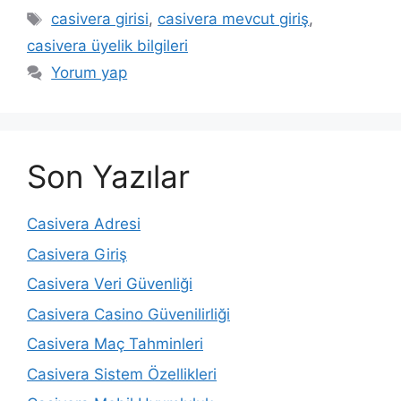
Etiketler
casivera girisi
,
casivera mevcut giriş
,
casivera üyelik bilgileri
Yorum yap
Son Yazılar
Casivera Adresi
Casivera Giriş
Casivera Veri Güvenliği
Casivera Casino Güvenilirliği
Casivera Maç Tahminleri
Casivera Sistem Özellikleri