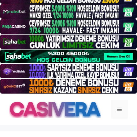
İçeriğe
atla
Menü