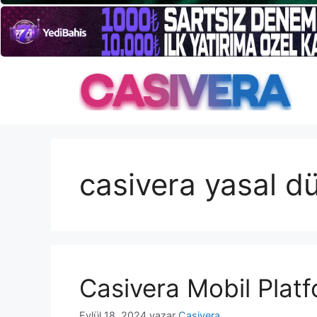
İçeriğe
atla
casivera yasal d
Casivera Mobil Plat
Eylül 18, 2024
yazar
Casivera