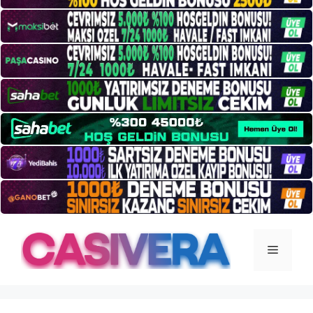
İçeriğe
atla
Menü