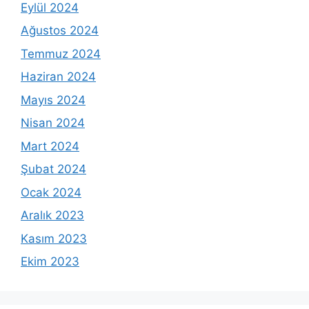
Eylül 2024
Ağustos 2024
Temmuz 2024
Haziran 2024
Mayıs 2024
Nisan 2024
Mart 2024
Şubat 2024
Ocak 2024
Aralık 2023
Kasım 2023
Ekim 2023