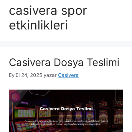
casivera spor
etkinlikleri
Casivera Dosya Teslimi
Eylül 24, 2025
yazar
Casivera