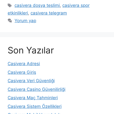
Etiketler
casivera dosya teslimi
,
casivera spor
etkinlikleri
,
casivera telegram
Yorum yap
Son Yazılar
Casivera Adresi
Casivera Giriş
Casivera Veri Güvenliği
Casivera Casino Güvenilirliği
Casivera Maç Tahminleri
Casivera Sistem Özellikleri